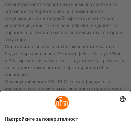
AS интерфейсът е проста и икономична система за
свързване за първото ниво на промишлената
комуникация. AS интерфейс мрежата се състои от
управление, един така наречен Master, модулите за
обработка на сигнала и свързаните към тях сензори и
актуатори.
Свързаните с безопасността компоненти могат да
бъдат свързани лесно с AS интерфейса Safety at Work
в AS-i мрежа. Сигналите от стандартните устройства и
от сигурните компоненти се прехвърлят по общ
проводник.
Отказоустойчивият AS-i PLC е сертифициран за
ползване в насочени към безопасността приложения
до SIL3, PL.
AS-i мониторите за безопасност се използват в AS-i
системата за контрол на защитните елементи. Те
контролират кодовите последователности в AS-i
мрежата. При отклонения в съобщението или при
надхвърляне на времето мониторът установява