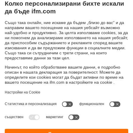
съоръжението в безопасно състояние.
Сигурните AS-i модули регистрират надеждно
отнасящите се до безопасността състояния, например
на 1- или 2-канални бутони АВАРИЕН СТОП,
превключватели за позиция или контакти за врата. Със
сигурния входен модул насочените към сигурността
компоненти без интегриран AS-i интерфейс могат да
бъдат свързвани към AS-i системата.
Устойчивост
Декларация за поверителност
Общи условия
Достъпност
Местоположения (EN)
Responsible Disclosure
Cookies
ifm electronic eood
ул. "Клокотница" №2А
Бизнес Център Ивел