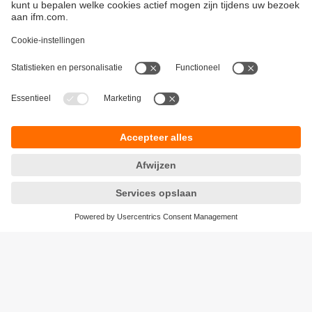
Duurzaamheid
Algemene verkoop- en leveringsvoorwaarden
Garantievoorwaarden
Locaties (EN)
ifm electronic n.v./s.a.
Privacyreglement
Zuiderlaan 91 - B6
Toegankelijkheid
1731 Zellik
Responsible Disclosure
België
Cookies