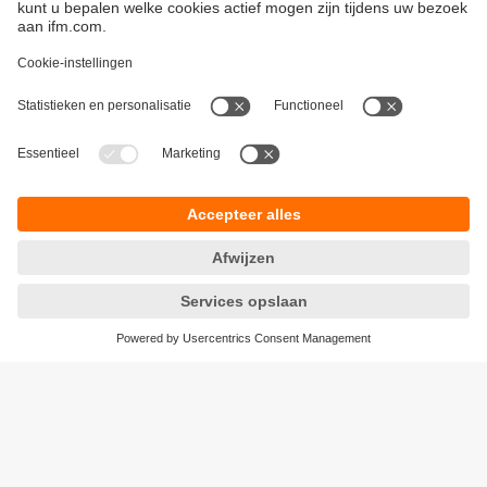
Duurzaamheid
Algemene verkoop- en leveringsvoorwaarden
Garantievoorwaarden
Locaties (EN)
ifm electronic n.v./s.a.
Privacyreglement
Zuiderlaan 91 - B6
Toegankelijkheid
1731 Zellik
Responsible Disclosure
België
Cookies