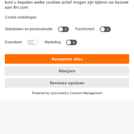
Duurzaamheid
Algemene verkoop- en leveringsvoorwaarden
Garantievoorwaarden
Locaties (EN)
ifm electronic n.v./s.a.
Privacyreglement
Zuiderlaan 91 - B6
Toegankelijkheid
1731 Zellik
Responsible Disclosure
België
Cookies