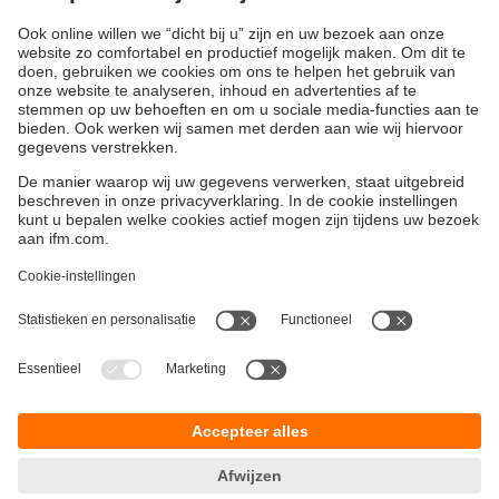
verwerkingselektronica. Trillingstransmitters en -sensoren
herkennen rollagerschades en onbalans bij aandrijvingen
en roterende machinedelen. Acceleratiesensoren in
combinatie met een diagnose-elektronica dienen voor de
omvattende trillingsbewaking van grote aandrijvingen.
Duurzaamheid
Algemene verkoop- en leveringsvoorwaarden
Garantievoorwaarden
Locaties (EN)
ifm electronic n.v./s.a.
Privacyreglement
Zuiderlaan 91 - B6
Toegankelijkheid
1731 Zellik
Responsible Disclosure
België
Cookies
phone
+32 2 588 88 33
email
info.be@ifm.com