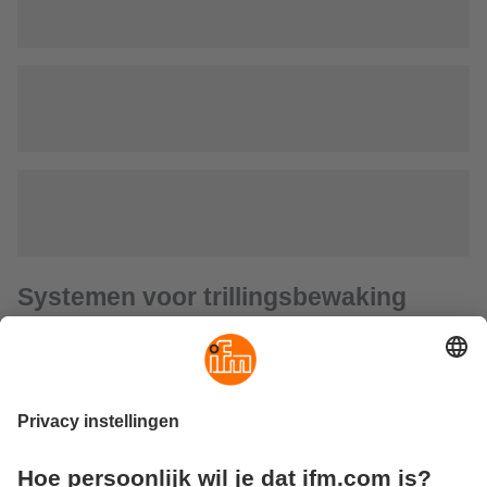
Systemen voor trillingsbewaking
Systemen voor trillingsbewaking dienen voor condition-
based onderhoud van machines en installaties. Zij helpen
machineschades vroegtijdig te herkennen en dure
stilstandtijden te vermijden.
Het ifm-productassortiment omvat trillingstransmitters,
trillingssensoren, acceleratiesensoren en