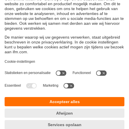
en roterende machinedelen. Acceleratiesensoren in
combinatie met een diagnose-elektronica dienen voor de
omvattende trillingsbewaking van grote aandrijvingen.
Duurzaamheid
Algemene verkoop- en leveringsvoorwaarden
Garantievoorwaarden
Locaties (EN)
ifm electronic n.v./s.a.
Privacyreglement
Zuiderlaan 91 - B6
Toegankelijkheid
1731 Zellik
Responsible Disclosure
België
Cookies
phone
+32 2 588 88 33
email
info.be@ifm.com