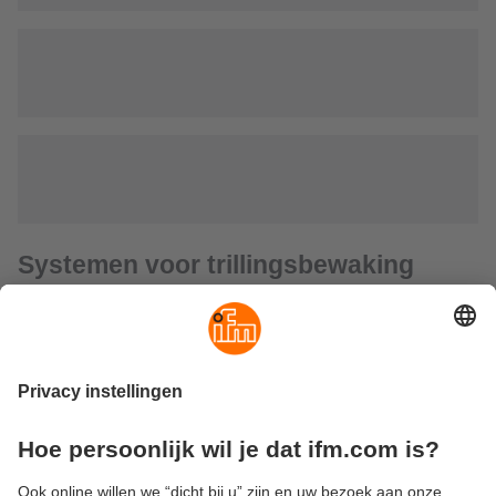
Systemen voor trillingsbewaking
Systemen voor trillingsbewaking dienen voor condition-
based onderhoud van machines en installaties. Zij helpen
machineschades vroegtijdig te herkennen en dure
stilstandtijden te vermijden.
Het ifm-productassortiment omvat trillingstransmitters,
trillingssensoren, acceleratiesensoren en
verwerkingselektronica. Trillingstransmitters en -sensoren
herkennen rollagerschades en onbalans bij aandrijvingen