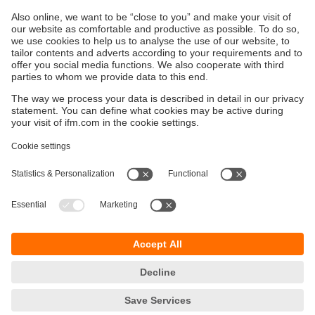
Capteurs de débit / débimètres
Tous les capteurs de débit / débitmètres
Durabilité
Protection des données
Conditions générales de vente
Accessibilité
Conditions de garantie
Responsible Disclosure
Sites (EN)
Cookies
ifm electronic n.v./s.a.
Zuiderlaan 91 - B6
1731 Zellik
België
phone
+32 2 588 88 33
email
info.be@ifm.com
© ifm electronic gmbh