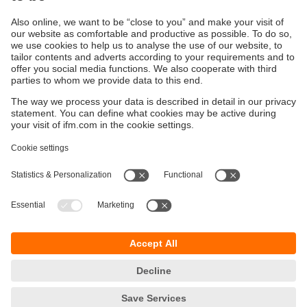
En savoir plus sur la technologie
Durabilité
Protection des données
Conditions générales de vente
Accessibilité
Conditions de garantie
Responsible Disclosure
Sites (EN)
Cookies
ifm electronic n.v./s.a.
Zuiderlaan 91 - B6
1731 Zellik
België
phone
+32 2 588 88 33