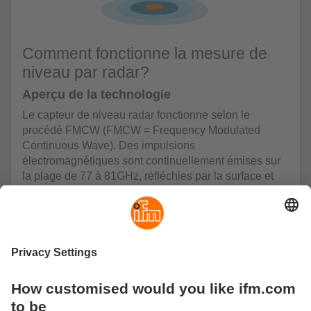
Comment fonctionne la mesure de
niveau par radar?
Aperçu de la technologie
Le capteur de niveau radar fonctionne selon le
procédé FMCW (FMCW = Frequency Modulated
Continuous Wave). Des impulsions
électromagnétiques sont continuellement émises sur
la plage de 77 à 81GHz, réfléchies par la surface et
détectées par le récepteur du capteur. Comme
l’émetteur change constamment la fréquence du
signal émis, une différence de fréquence apparaît
entre le signal émis et le signal réfléchi, au moyen de
laquelle la distance jusqu’à la surface du fluide peut
être calculée. Cette technologie est idéale pour
détecter des niveaux de manière rapide, fiable et très
précise.