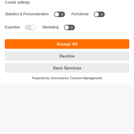
Durabilité
Protection des données
Conditions générales de vente
Accessibilité
Conditions de garantie
Responsible Disclosure
Sites (EN)
Cookies
ifm electronic n.v./s.a.
Zuiderlaan 91 - B6
1731 Zellik
België
phone
+32 2 588 88 33
email
info.be@ifm.com
© ifm electronic gmbh