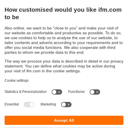
Interface est une
technologie fiable et éprouvée qui
facilite l’automatisation intelligente des processus
industriels
. Nous encourageons vivement les entreprises
à explorer cette technologie pour optimiser leur efficacité,
améliorer leur disponibilité et accroître leur compétitivité.
Avec les produits et le support ifm, vous avez la possibilité
d'optimiser vos processus industriels grâce à notre gamme
complète compatible ASI.
Durabilité
Protection des données
Conditions générales de vente
Accessibilité
Conditions de garantie
Responsible Disclosure
Sites (EN)
Cookies
ifm electronic n.v./s.a.
Zuiderlaan 91 - B6
1731 Zellik