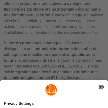
offre une
réduction significative du câblage, une
flexibilité de topologie et une intégration économique
des fonctions de sécurité.
Cette technologie, normalisée
à l’échelle mondiale, permet de connecter capteurs et
actionneurs via un seul câble bifilaire, simplifiant ainsi
l’installation et la maintenance des systèmes industriels.
Parmi ses
principaux avantages
, l’AS-Interface se
distingue par une
réduction importante des coûts de
câblage, une installation rapide et adaptable, ainsi
qu’une robustesse industrielle
garantie par des normes
reconnues telles que EN50295 et IEC62026-2. De plus,
son
intégration avec des bus de niveau supérieur et
des technologies comme IO-Link
, ainsi que ses
avancées vers des diagnostics en temps réel,
renforcent
son rôle central dans l’Industrie 4.0
.
Grâce à son
écosystème en constante expansion
,
composé de modules et de solutions logicielles, l’AS-