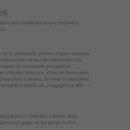
es
erve des modifications que les parties
it.
rite de la commande, par son organe statutaire
ordance entre le bon de commande et la
firmation de commande prévaudront.
à ifm electronic s.a., dans les trente jours
ncluant frais d’études, de mise en fabrication,
traitants et autres, etc.) engagés par ifm
ntégral par le client des sommes dues.
pareils en gage, de les grever ni d’en