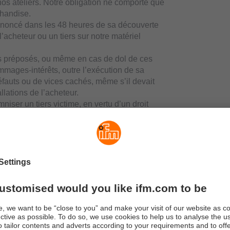
nos ateliers. Notre obligation ne comporte que
chandise.
dénoncé dans les 48 heures de sa découverte
l’acheteur ou un tiers sur notre matériel
ses préposés, ou même en cas de dol de ces
ommages-intérêts, outre l’exécution de sa
défauts ou de vices cachés, même s’il devait
lations de l’acheteur.
niser un tiers victime, en vertu d’un droit
agraphe 2, de la loi relative à la
s.a. disposera d’un recours contre l’acheteur,
alité des montants payés au tiers victime.
situation, aura indemnisé le tiers victime,
s.a.
de et/ou la facture, nos factures sont
t payables exclusivement à notre siège social.
ment en notre nom. Toute somme impayée à