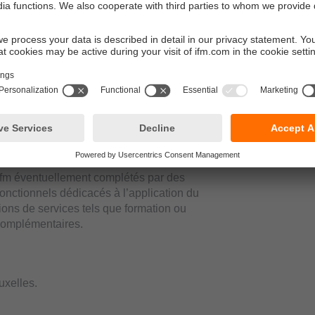
réalable et sans préjudice de tous nos autres
e.
c un minimum de €50 à titre de clause
a été formulée par écrit dans les 8 jours de
e ifm éventuellement complétés par des
fonctionnels dédicacés à l’application du
ations de services tels que formation ou
 complémentaires.
uxelles.