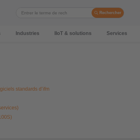
Rechercher
s
Industries
IIoT & solutions
Services
iciels standards d’ifm
services)
P100S)