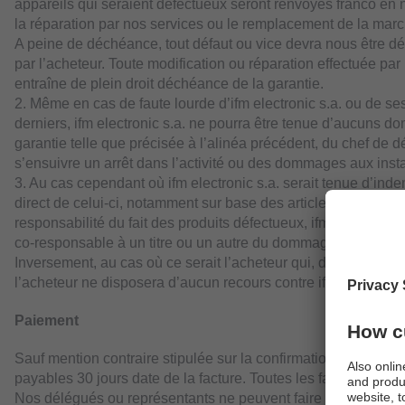
appareils qui seraient défectueux seront renvoyés franco en 
la réparation par nos services ou le remplacement de la mar
A peine de déchéance, tout défaut ou vice devra nous être 
par l’acheteur. Toute modification ou réparation effectuée par 
entraîne de plein droit déchéance de la garantie.
2. Même en cas de faute lourde d’ifm electronic s.a. ou de 
derniers, ifm electronic s.a. ne pourra être tenue d’aucuns d
garantie telle que précisée à l’alinéa précédent, du chef de 
s’ensuivre un arrêt dans l’activité ou des dommages aux instal
3. Au cas cependant où ifm electronic s.a. serait tenue d’indem
direct de celui-ci, notamment sur base des articles 9 et 10, par
responsabilité du fait des produits défectueux, ifm electronic 
co-responsable à un titre ou un autre du dommage, pour la tot
Inversement, au cas où ce serait l’acheteur qui, dans la même 
l’acheteur ne disposera d’aucun recours contre ifm electronic 
Paiement
Sauf mention contraire stipulée sur la confirmation de comman
payables 30 jours date de la facture. Toutes les factures son
Nos délégués ou représentants ne peuvent faire d’encaisse