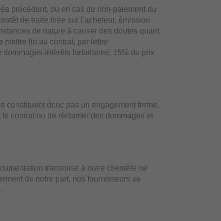
linéa précédent, ou en cas de non-paiement du
otêt de traite tirée sur l’acheteur, émission
constances de nature à causer des doutes quant
e mettre fin au contrat, par lettre
e dommages-intérêts forfaitaires, 15% du prix
et ne constituent donc pas un engagement ferme.
ier le contrat ou de réclamer des dommages et
ocumentation transmise à notre clientèle ne
gement de notre part, nos fournisseurs se
.