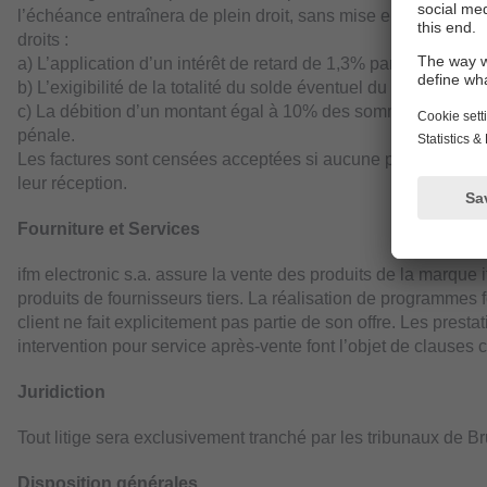
l’échéance entraînera de plein droit, sans mise en demeure p
droits :
a) L’application d’un intérêt de retard de 1,3% par mois.
b) L’exigibilité de la totalité du solde éventuel du prix de vent
c) La débition d’un montant égal à 10% des sommes dues ave
pénale.
Les factures sont censées acceptées si aucune protestation n’
leur réception.
Fourniture et Services
ifm electronic s.a. assure la vente des produits de la marqu
produits de fournisseurs tiers. La réalisation de programmes 
client ne fait explicitement pas partie de son offre. Les prest
intervention pour service après-vente font l’objet de clauses
Juridiction
Tout litige sera exclusivement tranché par les tribunaux de Br
Disposition générales