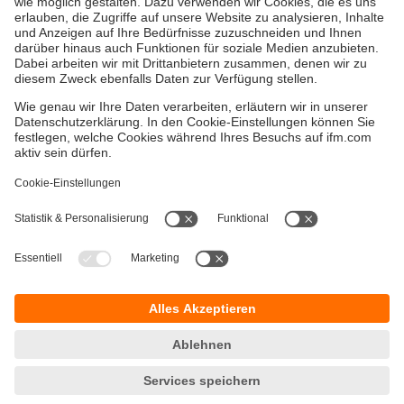
Gewährleistung
AGB
Warenrücklieferungen
Barrierefreiheit
Kontakt
Impressum
Standorte (EN)
Datenschutz
Responsible Disclosure
Cookies
ifm electronic gmbh
Wienerbergstr. 41
Gebäude E
A-1120 Wien
Telefon:
+43 1 417 1700
E-Mail:
info.at@ifm.com
Öffnungszeiten:
Mo-Do: 07:45-16:45
Fr: 07:45-12:15
© ifm electronic gmbh