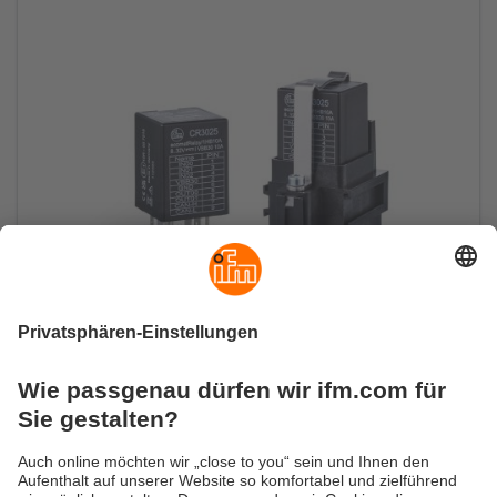
Motoren per CANopen steuern
Mobiltaugliches Hochstrom-CANopen-Relais