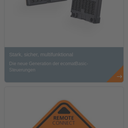
Stark, sicher, multifunktional
Die neue Generation der ecomatBasic-
Steuerungen