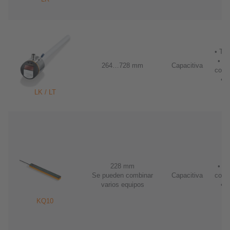
• Tr
• Sa
264…728 mm
Capacitiva
conm
• I
LK / LT
228 mm
• Sa
Se pueden combinar
Capacitiva
conm
varios equipos
• I
KQ10