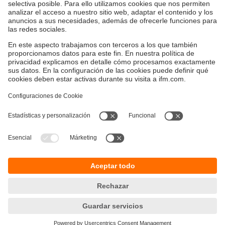
Sostenibilidad
Política de privacidad
Condiciones generales de venta
Accesibilidad
Política de garantía
Responsible Disclosure
Sedes (EN)
Cookies
ifm electronic s.r.l.
Lola Mora 421
10º piso, oficina 3
1107 - Puerto Madero
Ciudad Aut. Buenos Aires,
Argentina
phone
+54 (011) 5353-3436
email
info.ar@ifm.com
© ifm electronic gmbh
2026