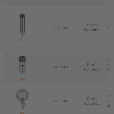
Presión
0…1 bares
Tra
hidrostática
PS
• Tr
Presión
• Sa
Sin límites
hidrostática
conm
• I
PN
• Tr
Presión
Sin límites
• Sa
hidrostática
conm
PG