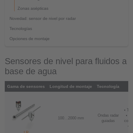
Zonas asépticas
Novedad: sensor de nivel por radar
Tecnologías
Opciones de montaje
Sensores de nivel para fluidos a
base de agua
Gama de sensores
Longitud de montaje
Tecnología
S
• Tr
Ondas radar
• Sa
100…2000 mm
guiadas
conm
• I
LR