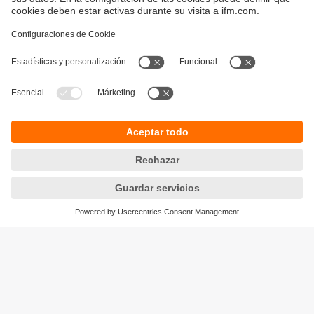
Sostenibilidad
Política de privacidad
Condiciones generales de venta
Accesibilidad
Política de garantía
Responsible Disclosure
Sedes (EN)
Cookies
ifm electronic s.r.l.
Lola Mora 421
10º piso, oficina 3
1107 - Puerto Madero
Ciudad Aut. Buenos Aires,