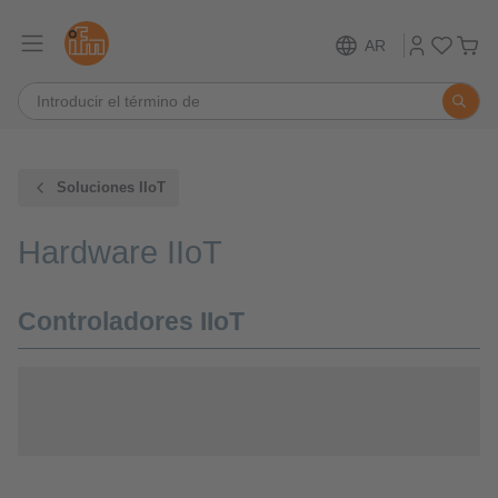
AR
Soluciones IIoT
Hardware IIoT
Controladores IIoT