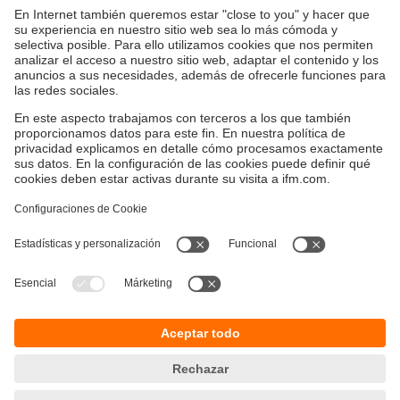
Sostenibilidad
Política de privacidad
Condiciones generales de venta
Accesibilidad
Política de garantía
Responsible Disclosure
Sedes (EN)
Cookies
ifm electronic s.r.l.
Lola Mora 421
10º piso, oficina 3
1107 - Puerto Madero
Ciudad Aut. Buenos Aires,
Argentina
phone
+54 (011) 5353-3436