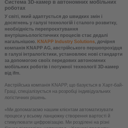
Система 3D-камер в автономних мобільних
роботах
У світі, який адаптується до швидких змін і
досягнень у галузі технологій і сталого розвитку,
необхідність перепроєктування
внутрішньологістичних процесів стає дедалі
нагальнішою.
KNAPP Industry Solutions
, дочірня
компанія KNAPP AG, австрійського першопрохідця
в галузі інтралогістики, установлює нові стандарти
за допомогою своїх передових автономних
мобільних роботів і потужної технології 3D-камер
від ifm.
Австрійська компанія KNAPP, що базується в Харт-бай-
Граці, спеціалізується на розробці індивідуальних
логістичних рішень.
«Ми допомагаємо нашим клієнтам автоматизувати
процеси у всьому ланцюжку створення вартості й
стимулювати цифровізацію. Ми розділені на різні