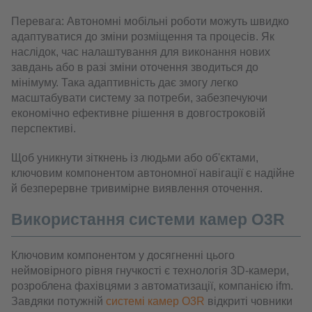
Перевага: Автономні мобільні роботи можуть швидко
адаптуватися до зміни розміщення та процесів. Як
наслідок, час налаштування для виконання нових
завдань або в разі зміни оточення зводиться до
мінімуму. Така адаптивність дає змогу легко
масштабувати систему за потреби, забезпечуючи
економічно ефективне рішення в довгостроковій
перспективі.
Щоб уникнути зіткнень із людьми або об'єктами,
ключовим компонентом автономної навігації є надійне
й безперервне тривимірне виявлення оточення.
Використання системи камер O3R
Ключовим компонентом у досягненні цього
неймовірного рівня гнучкості є технологія 3D-камери,
розроблена фахівцями з автоматизації, компанією ifm.
Завдяки потужній
системі камер O3R
відкриті човники