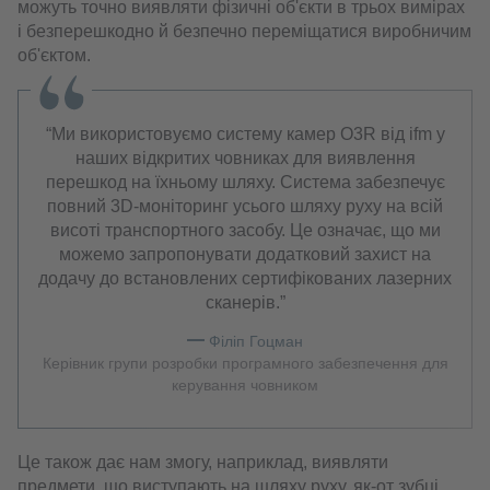
можуть точно виявляти фізичні об'єкти в трьох вимірах
і безперешкодно й безпечно переміщатися виробничим
об'єктом.
Ми використовуємо систему камер O3R від ifm у
наших відкритих човниках для виявлення
перешкод на їхньому шляху. Система забезпечує
повний 3D-моніторинг усього шляху руху на всій
висоті транспортного засобу. Це означає, що ми
можемо запропонувати додатковий захист на
додачу до встановлених сертифікованих лазерних
сканерів.
Філіп Гоцман
Керівник групи розробки програмного забезпечення для
керування човником
Це також дає нам змогу, наприклад, виявляти
предмети, що виступають на шляху руху, як-от зубці