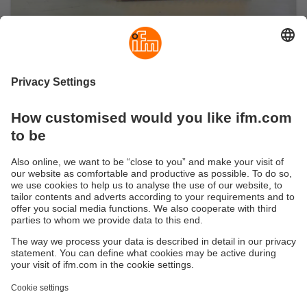
Tecnoferrari
Для самохідних вилкових навантажувачів
Tecnoferrari покладається на датчик O3D Vision
від ifm, щоб гарантувати, що вила безпечно
захоплюють піддони.