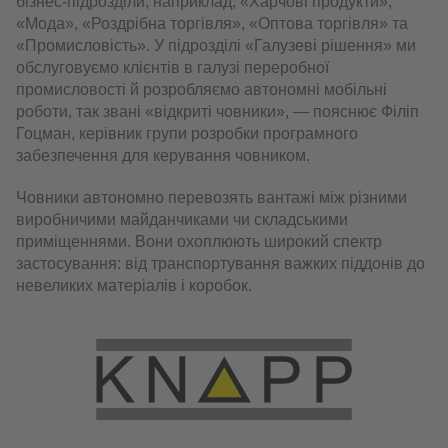
бізнес-підрозділи, наприклад, «Харчові продукти»,
«Мода», «Роздрібна торгівля», «Оптова торгівля» та
«Промисловість». У підрозділі «Галузеві рішення» ми
обслуговуємо клієнтів в галузі переробної
промисловості й розробляємо автономні мобільні
роботи, так звані «відкриті човники», — пояснює Філіп
Гоцман, керівник групи розробки програмного
забезпечення для керування човником.
Човники автономно перевозять вантажі між різними
виробничими майданчиками чи складськими
приміщеннями. Вони охоплюють широкий спектр
застосування: від транспортування важких піддонів до
невеликих матеріалів і коробок.