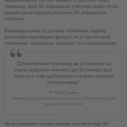
навколишнього світла й наявності багатьох інших
перешкод. Крім 3D зображення у вигляді хмари точок,
камери також надають класичне 2D зображення
оточення.
Взаємодія камер та датчиків забезпечує надійну
реалізацію відповідних функцій, як-от запобігання
зіткненням, локалізація, навігація та позиціонування.
Для виявлення перешкод ми встановили на
наших відкритих човниках дві 3D-камери. Ідея
полягає в тому, щоб використати різні переваги
головок камер.
Філіп Гоцман
Керівник групи розробки програмного забезпечення для
керування човником
Ми встановили головку камери з кутом огляду 60