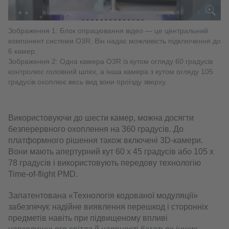
Зображення 1: Блок опрацювання відео — це центральний
компонент системи O3R. Він надає можливість підключення до
6 камер.
Зображення 2: Одна камера O3R із кутом огляду 60 градусів
контролює головний шлях, а інша камера з кутом огляду 105
градусів охоплює весь вид зони проїзду зверху.
Використовуючи до шести камер, можна досягти
безперервного охоплення на 360 градусів. До
платформного рішення також включені 3D-камери.
Вони мають апертурний кут 60 x 45 градусів або 105 x
78 градусів і використовують передову технологію
Time-of-flight PMD.
Запатентована «Технологія кодованої модуляції»
забезпечує надійне виявлення перешкод і сторонніх
предметів навіть при підвищеному впливі