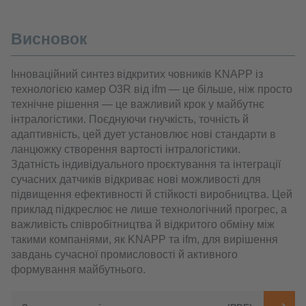
Висновок
Інноваційний синтез відкритих човників KNAPP із
технологією камер O3R від ifm — це більше, ніж просто
технічне рішення — це важливий крок у майбутнє
інтралогістики. Поєднуючи гнучкість, точність й
адаптивність, цей дует установлює нові стандарти в
ланцюжку створення вартості інтралогістики.
Здатність індивідуального проєктування та інтеграції
сучасних датчиків відкриває нові можливості для
підвищення ефективності й стійкості виробництва. Цей
приклад підкреслює не лише технологічний прогрес, а
важливість співробітництва й відкритого обміну між
такими компаніями, як KNAPP та ifm, для вирішення
завдань сучасної промисловості й активного
формування майбутнього.