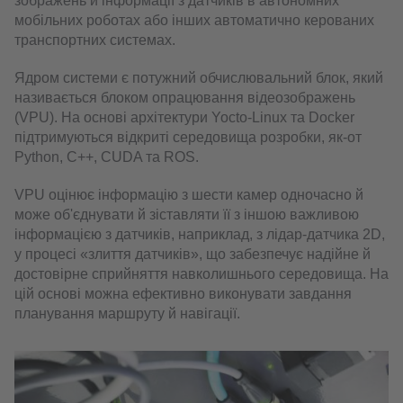
зображень й інформації з датчиків в автономних
мобільних роботах або інших автоматично керованих
транспортних системах.
Ядром системи є потужний обчислювальний блок, який
називається блоком опрацювання відеозображень
(VPU). На основі архітектури Yocto-Linux та Docker
підтримуються відкриті середовища розробки, як-от
Python, C++, CUDA та ROS.
VPU оцінює інформацію з шести камер одночасно й
може об'єднувати й зіставляти її з іншою важливою
інформацією з датчиків, наприклад, з лідар-датчика 2D,
у процесі «злиття датчиків», що забезпечує надійне й
достовірне сприйняття навколишнього середовища. На
цій основі можна ефективно виконувати завдання
планування маршруту й навігації.