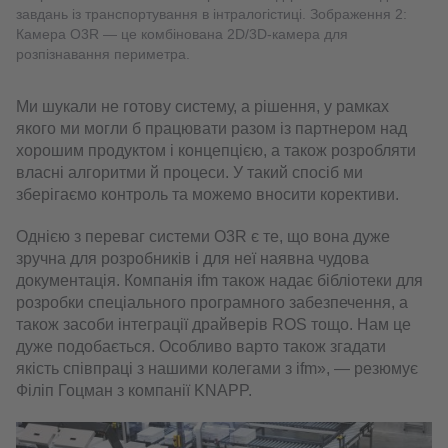
завдань із транспортування в інтралогістиці. Зображення 2:
Камера O3R — це комбінована 2D/3D-камера для
розпізнавання периметра.
Ми шукали не готову систему, а рішення, у рамках
якого ми могли б працювати разом із партнером над
хорошим продуктом і концепцією, а також розробляти
власні алгоритми й процеси. У такий спосіб ми
зберігаємо контроль та можемо вносити корективи.
Однією з переваг системи O3R є те, що вона дуже
зручна для розробників і для неї наявна чудова
документація. Компанія ifm також надає бібліотеки для
розробки спеціального програмного забезпечення, а
також засоби інтеграції драйверів ROS тощо. Нам це
дуже подобається. Особливо варто також згадати
якість співпраці з нашими колегами з ifm», — резюмує
Філіп Гоцман з компанії KNAPP.