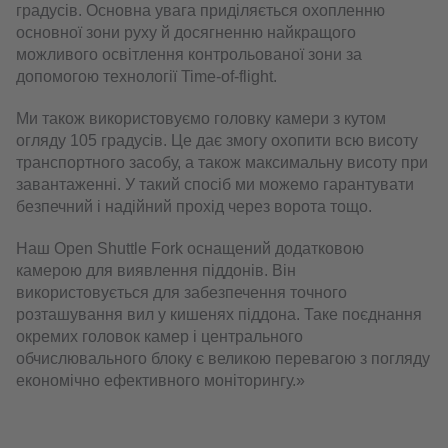
градусів. Основна увага приділяється охопленню
основної зони руху й досягненню найкращого
можливого освітлення контрольованої зони за
допомогою технології Time-of-flight.
Ми також використовуємо головку камери з кутом
огляду 105 градусів. Це дає змогу охопити всю висоту
транспортного засобу, а також максимальну висоту при
завантаженні. У такий спосіб ми можемо гарантувати
безпечний і надійний прохід через ворота тощо.
Наш Open Shuttle Fork оснащений додатковою
камерою для виявлення піддонів. Він
використовується для забезпечення точного
розташування вил у кишенях піддона. Таке поєднання
окремих головок камер і центрального
обчислювального блоку є великою перевагою з погляду
економічно ефективного моніторингу.»