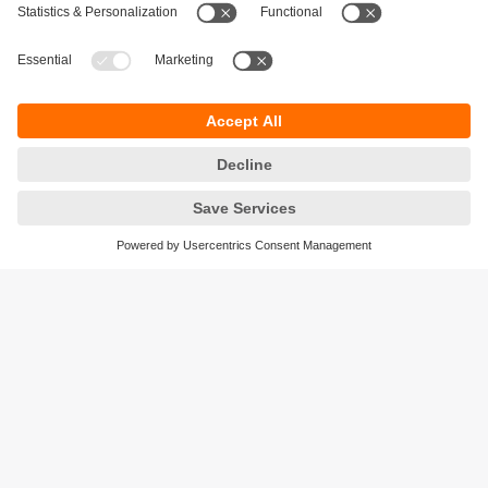
Мобільні роботи: Ви готові до
наступного рівня?
Ви шукаєте такі розумні рішення, які виведуть ваш
мобільний парк на новий рівень? Тоді ви
потрапили в потрібне місце! Від ефективних
індивідуальних функцій до комплексної
модернізації потужності — у нас є все, що потрібно
вам і вашим мобільним роботам для вирішення
майбутніх завдань.
Побийте свій власний рекорд!