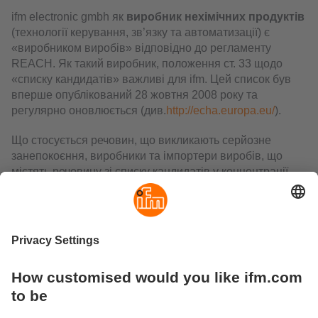
ifm electronic gmbh як
виробник нехімічних продуктів
(технології керування, зв’язку та автоматизації) є
«виробником виробів» відповідно до регламенту
REACH. Як такий виробник, положення ст. 33 щодо
«списку кандидатів» важливі для ifm. Цей список був
вперше опублікований 28 жовтня 2008 року та
регулярно оновлюється (див.
http://echa.europa.eu/
).
Що стосується речовин, що викликають серйозне
занепокоєння, виробники та імпортери виробів, що
містять речовину зі списку кандидатів у концентрації
вище 0,1 % маси на виріб, повинні надавати своїм
професійним одержувачам достатню інформацію для
безпечного використання продуктів, включаючи, як
мінімум, назва цієї речовини.
Інформація згідно зі статтею 33 декларації REACH (EC)
№. 1907/2006 можна знайти на нашому веб-сайті
ifm.com
(Germany I Deutsch I English) під відповідним
продуктом