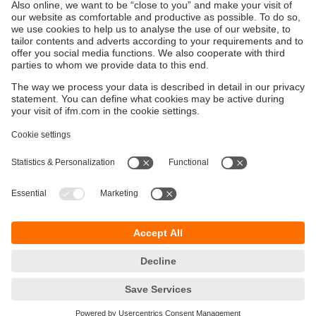
(→ Завантаження→ Сертифікати --> Декларація
REACH RoHS).
Сталий розвиток
Правила и условия продажи
Місцезнаходження (EN)
Повідомлення про конфіденційність
Доступність
Cookies
ООО и
фм
э
лектрон
и
к
ул. Євгена Сверсютка 11А, офис 1104
02660 г. Киев
тел.
+380 44 586-85-43
email
info.ua@ifm.com
© ifm electronic gmbh
2026