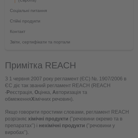
(Європа)
Соціальні питання
Стійкі продукти
Контакт
Звіти, сертифікати та портали
Примітка REACH
З 1 червня 2007 року регламент (ЄС) №. 1907/2006 в
ЄС діє так званий регламент REACH (REACH
-
Р
еєстрація,
О
цінка,
A
вторизація та
обмеження
Х
імічних речовин).
Якщо говорити простими словами, регламент REACH
розрізняє
хімічні продукти
("речовини окремо та в
препаратах") і
нехімічні продукти
("речовини у
виробах").