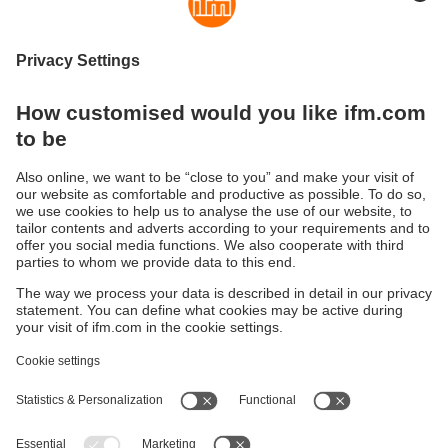
Ємнісні датчики
Ємнісні датчики використовуються для безконтактного
виявлення будь-яких об'єктів. На відміну від
індуктивних датчиків, які виявляють лише металеві
предмети, ємнісні датчики можуть також виявляти
неметалічні матеріали.
Типові сфери застосування — деревообробна,
паперова, скляна, пластикова, харчова, хімічна та
напівпровідникова промисловість.