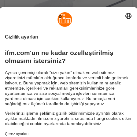
Anahtarlama noktasını mükemmel şekilde
ayarlama
Kimyasallara dirençli kapasitif sensörler
Sürdürülebilirlik
Garanti Politikamız