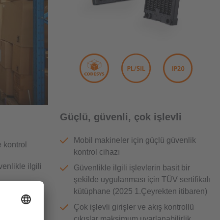
Güçlü, güvenli, çok işlevli
Mobil makineler için güçlü güvenlik
e kontrol
kontrol cihazı
.
nlikle ilgili
Güvenlikle ilgili işlevlerin basit bir
şekilde uygulanması için TÜV sertifikalı
kütüphane (2025 1.Çeyrekten itibaren)
Çok işlevli girişler ve akış kontrollü
likle bilgi
çıkışlar maksimum uyarlanabilirlik