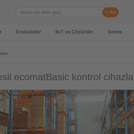
Ara
r
Endüstriler
IIoT ve Çözümler
Servis
zları
esil ecomatBasic kontrol cihazla