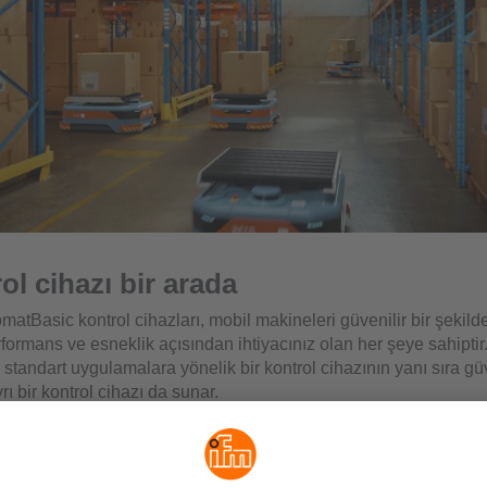
rol cihazı bir arada
matBasic kontrol cihazları, mobil makineleri güvenilir bir şekild
formans ve esneklik açısından ihtiyacınız olan her şeye sahiptir
tandart uygulamalara yönelik bir kontrol cihazının yanı sıra güve
yrı bir kontrol cihazı da sunar.
zla güç – yenileme için de
ede kadar çok işlevli giriş ve çıkışa sahip olan kontrol cihazı, özel