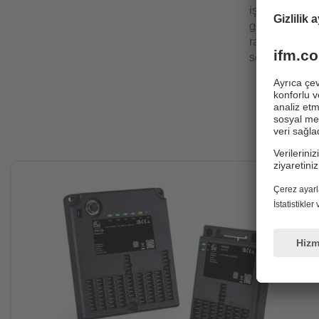
işlem gücü ilk 
gereksinimi k
rahatlığını m
serisinin boyut