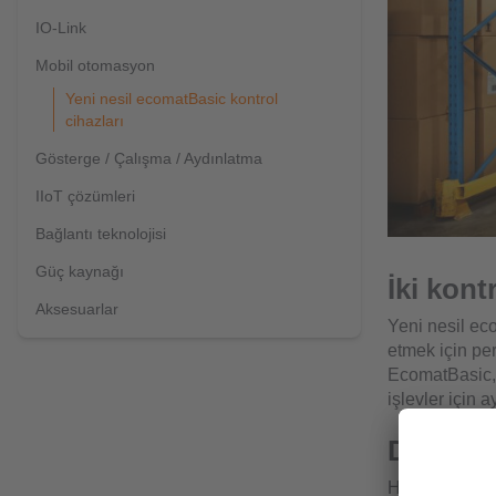
IO-Link
Mobil otomasyon
Yeni nesil ecomatBasic kontrol
cihazları
Gösterge / Çalışma / Aydınlatma
IIoT çözümleri
Bağlantı teknolojisi
Güç kaynağı
İki kont
Aksesuarlar
Yeni nesil eco
etmek için per
EcomatBasic, s
işlevler için a
Daha fa
Her biri 16 ad