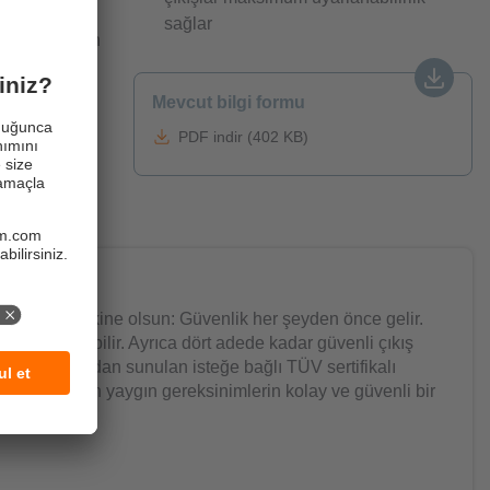
rlü
sağlar
ODESYS 3.5'in
icController
Mevcut bilgi formu
PDF indir (402 KB)
tilen mobil makine olsun: Güvenlik her şeyden önce gelir.
a kullanılabilir. Ayrıca dört adede kadar güvenli çıkış
in ifm tarafından sunulan isteğe bağlı TÜV sertifikalı
evcuttur). En yaygın gereksinimlerin kolay ve güvenli bir
.