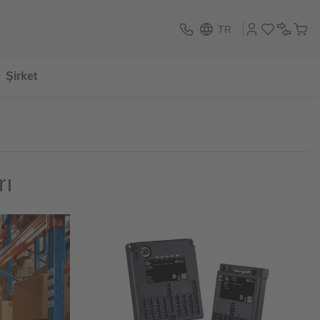
TR
Şirket
rı