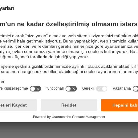
nesle kıyasla iki kattan fazla artırıldığı için müşteriye özel her tü
arşılayacak şekilde tasarlanmıştır. Bu ekstra performansı ve C
evcut makinelerde kullanmak kolaydır: CR403S'nin boyutları Bas
larıyla aynıdır.
Sertifikalı güvenlik
İster sürücüsüz taşıma sistemi ister bir kişi tarafından işle
EcomatBasic'in her bir girişi fonksiyonel güvenlik kapsamınd
mevcuttur (CR413S). Güvenlikle ilgili işlevleri kullanmak iç
yazılım kütüphanesi gereklidir (2025 1.Çeyrekten itibaren m
şekilde uygulanabileceği çok sayıda emniyet POU'su içerir