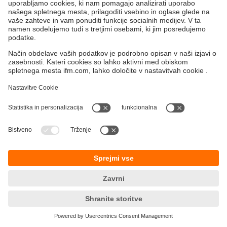
Ohranjanje
Varovanje zasebnosti
SPP-ji
Dostopnost
Lokacije (EN)
Responsible Disclosure
Cookies
ifm electronic, d.o.o.
Ukmarjeva ulica 2
1000 Ljubljana
Slovenija
phone
+386 8 380 3641
email
info.si@ifm.com
© ifm electronic gmbh
2026