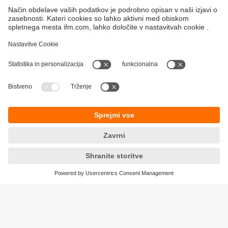
Ohranjanje
Varovanje zasebnosti
SPP-ji
Dostopnost
Lokacije (EN)
Responsible Disclosure
Cookies
ifm electronic, d.o.o.
Ukmarjeva ulica 2