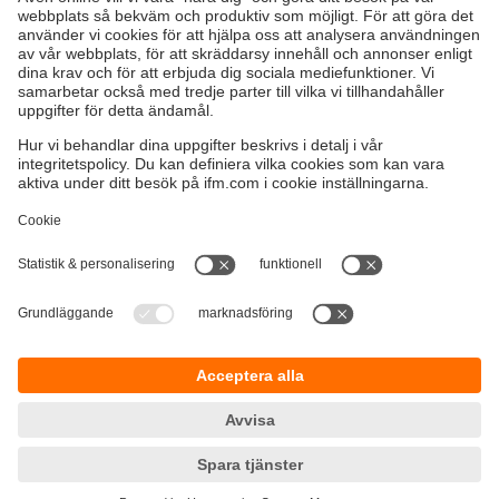
Hållbarhet
Integritetspolicy
Regler och villkor
Tillgänglighet
Garantipolicy
Nedladdningar
Feedback
Responsible Disclosure
Certifieringar Kvalitet och miljö
Cookies
Platser (EN)
ifm electronic ab
Drakegatan 10
412 50 Göteborg
Tel.
växel 031-750 23 00
email
info.se@ifm.com
Orgnr:
556170-2993
VAT-nr:
SE556170299301
© ifm electronic gmbh