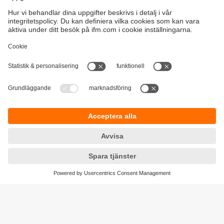
Hållbarhet
Integritetspolicy
Regler och villkor
Tillgänglighet
Garantipolicy
Nedladdningar
Feedback
Responsible Disclosure
Certifieringar Kvalitet och miljö
Cookies
Platser (EN)
ifm electronic ab