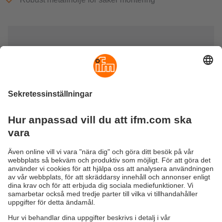
AS-gränssnitt nätdelar & vakter
AS-i nätdelar försörjer de anslutna modulerna, givarna och
ställdonen med el på ett tillförlitligt sätt. De har en hög
störningssäkerhet och tillräckligt höga prestandareserver.
En jordfels och en isoleringsvakt övervakar ojordade AS-i
och 24 V likspänningsnät tillförlitligt för jordfels och
isoleringsfel.
Hållbarhet
Integritetspolicy
Regler och villkor
Tillgänglighet