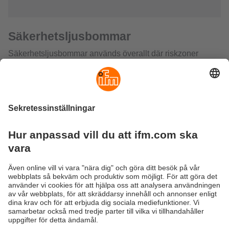
Säkerhetsljusbommar
Säkerhetsljusbommar används överallt där riskzoner
måste säkras på ett tillförlitligt sätt. De är optoelektronisk
skyddsanordningar bestående av sändare och mottagare.
De motsvarar säkerhetstekniska kraven enligt typ 2 / SIL 1
eller Typ 4 / SIL 3.
Typiska användningsområden är åtkomsbegränsning och
riskzonsövervakning vid robotceller och produktionslinjer.
För användning inom livsmedels- och dryckesindustrin
finns enheter med skyddsrör och hög kapslingsklass till
förfogande. Aktiva-/passivsystem underlättar
ledningsdragningen avsevärt.
Hållbarhet
Integritetspolicy