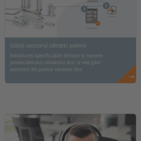
Găsiți senzorul cilindric potrivit
Introduceți specificațiile tehnice și numele
producătorului cilindrului dvs. și veți găsi
senzorul ifm potrivir nevoilor dvs.