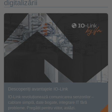
digitalizării
Descoperiți avantajele IO-Link
IO-Link revoluționează comunicarea senzorilor –
cablare simplă, date bogate, integrare IT fără
probleme. Pregătit pentru viitor, astăzi.