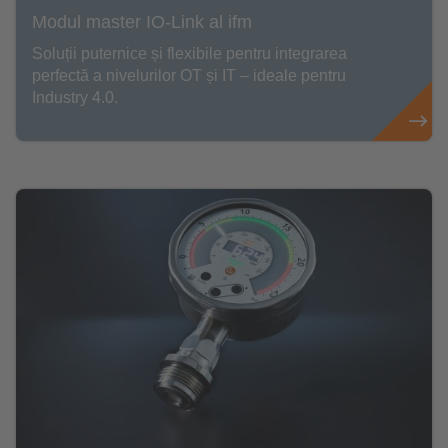
Modul master IO-Link al ifm
Soluții puternice și flexibile pentru integrarea
perfectă a nivelurilor OT și IT – ideale pentru
Industry 4.0.