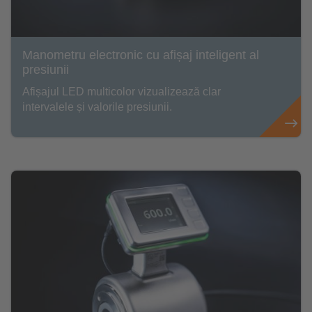
Manometru electronic cu afișaj inteligent al
presiunii
Afișajul LED multicolor vizualizează clar
intervalele și valorile presiunii.