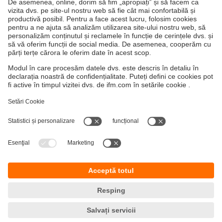
Sustenabilitatea
Politica de Confidentialitate
Termeni si Conditii
Accesibilitate
Locații (EN)
Responsible Disclosure
Cookies
ifm electronic s.r.l.
Str. Geneva Nr. 1,
550426, Sibiu
jud. Sibiu, Romania
Phone
0040 269 224550
email
info.ro@ifm.com
© ifm electronic gmbh