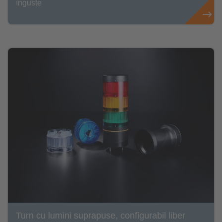
înguste
Turn cu lumini suprapuse, configurabil liber