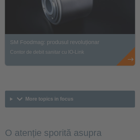
SM Foodmag: produsul revoluționar
Contor de debit sanitar cu IO-Link
More topics in focus
O atenție sporită asupra