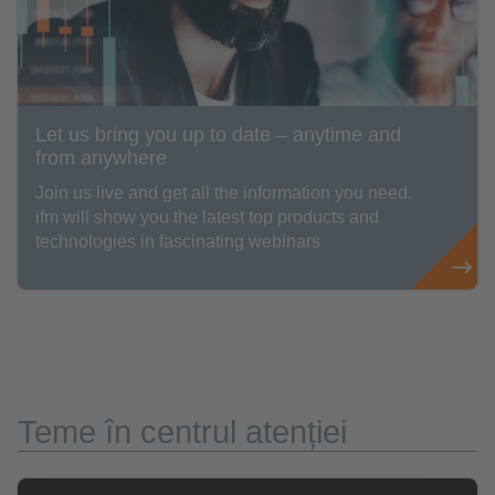
Let us bring you up to date – anytime and
from anywhere
Join us live and get all the information you need.
ifm will show you the latest top products and
technologies in fascinating webinars
Teme în centrul atenției