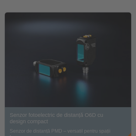
Senzor fotoelectric de distanță O6D cu
design compact
Senzor de distanță PMD – versatil pentru spații