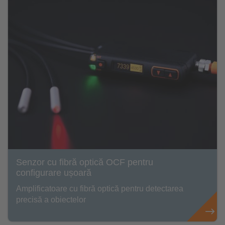
Senzor cu fibră optică OCF pentru
configurare ușoară
Amplificatoare cu fibră optică pentru detectarea
precisă a obiectelor