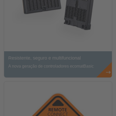
Resistente, seguro e multifuncional
A nova geração de controladores ecomatBasic