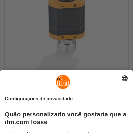
Prolongador de pulso para pulsos de
comutação de 24 V
Não perca mais nenhum evento graça ao
prolongamento ou retardo de pulsos