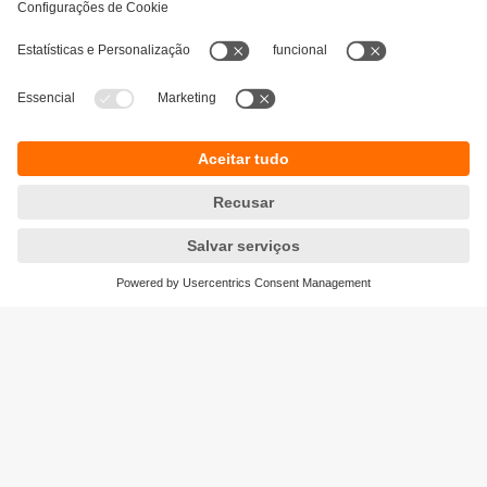
Sustentabilidade
Proteção de dados
Termos e condições gerais
Acessibilidade
Política de garantia para produtos
Responsible Disclosure
Locations (EN)
Cookies
ifm electronic s.a.
Parque Tecnológico S. Félix da Marinha
Avenida Manuel Violas, 476
4410-137 Sᾶo Félix da Marinha
Phone
+351 22 37 17 108
email
info.pt@ifm.com
© ifm electronic gmbh