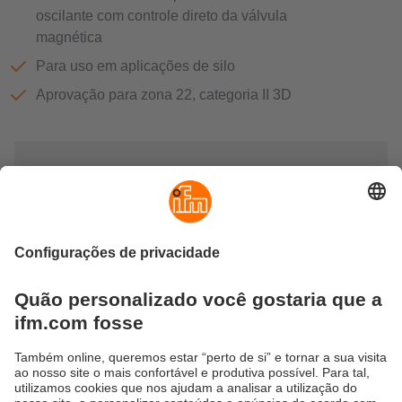
oscilante com controle direto da válvula
magnética
Para uso em aplicações de silo
Aprovação para zona 22, categoria II 3D