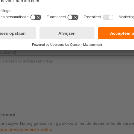
ultatief)
ultatief)
glement
 privacyverklaring gelezen en ga akkoord met de desbetreffende verwe
 ons privacybeleid vinden.