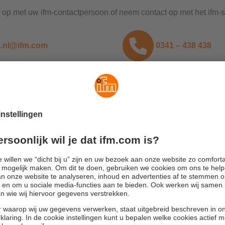
op met uw ifm-contactpersoon of neem contact op met het ifm-
o.nl@ifm.com
0341 – 438 438
oud-abonnement
er weten over het moneo cloud-abonnement.