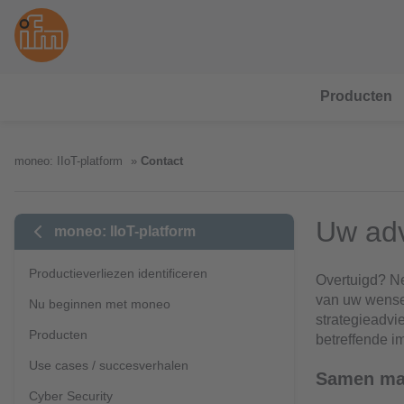
Producten
moneo: IIoT-platform
Contact
Uw adv
moneo: IIoT-platform
Productieverliezen identificeren
Overtuigd? Ne
van uw wensen
Nu beginnen met moneo
strategieadvi
Producten
betreffende i
Use cases / succesverhalen
Samen mak
Cyber Security