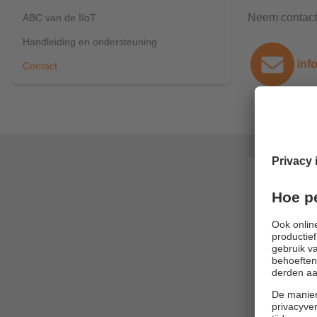
Neem contact 
ABC van de IIoT
Handleiding en ondersteuning
inf
Contact
moneo cl
U wilt me
E-mailadres
Firma