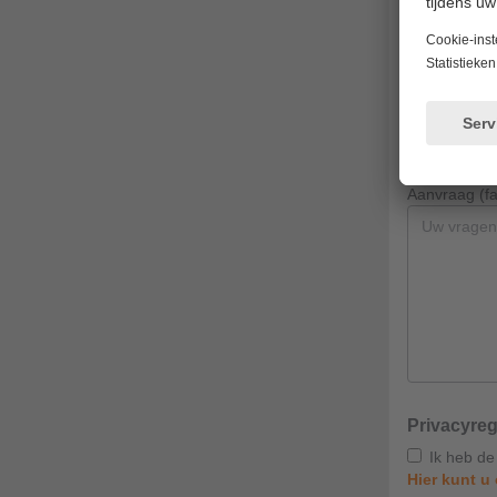
Naam
Telefoon (fac
Aanvraag (fac
Privacyre
Ik heb de
Hier kunt u