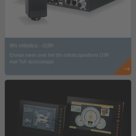
ifm robotics - O3R
Ervaar meer over het ifm roboticaplatform O3R
met ToF-technologie