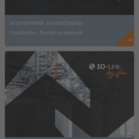
ecomatmobile ecomatDisplay
Visualisatie - flexibel en optimaal