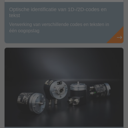
Optische identificatie van 1D-/2D-codes en
tekst
Verwerking van verschillende codes en teksten in
één oogopslag