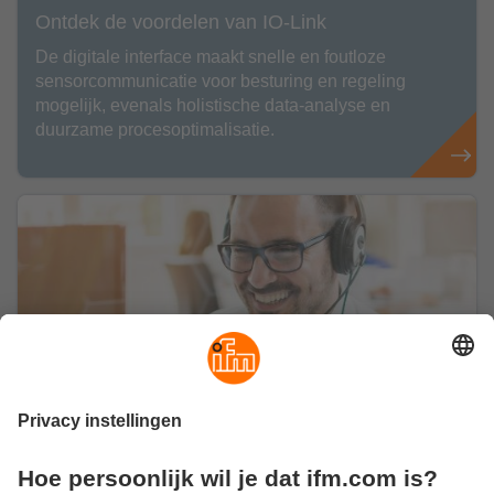
Ontdek de voordelen van IO-Link
De digitale interface maakt snelle en foutloze
sensorcommunicatie voor besturing en regeling
mogelijk, evenals holistische data-analyse en
duurzame procesoptimalisatie.
Uw advies door onze experts
Overtuigd? Neem dan contact met ons op! Wij