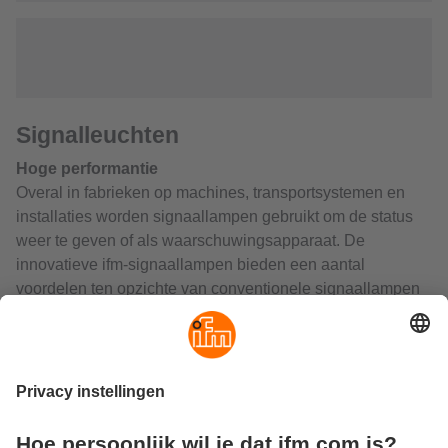
Signalleuchten
Hoge performantie
Overal in fabrieken op machines, transportsystemen en
installaties worden signaallampen gebruikt om de status
weer te geven of als waarschuwingsapparaat. De
innovatieve ifm-signaallampen bieden een aantal
voordelen ten opzichte van conventionele signaallampen
en zijn daarom ook geschikt voor veeleisende
toepassingen.
Flexibel aanpasbaar
In het algemeen moeten signaallampen worden aangepast
aan de toepassing. In plaats van het moeizaam in elkaar