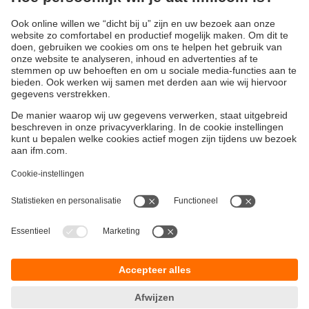
schroeven van verschillend gekleurde modules, biedt de
nieuwe LED-RGB-technologie de mogelijkheid om het
signaallicht naar wens aan te passen met IO-Link of de
instelknop (bijv. continu licht, knipperlicht, knipperlicht,
verschillende kleuren, sirene). Dit vermindert de
verscheidenheid aan varianten en opslag.
Duurzaamheid
Algemene verkoop- en leveringsvoorwaarden
Garantievoorwaarden
Locaties (EN)
ifm electronic b.v.
Privacyreglement
Deventerweg 1 E
Toegankelijkheid
3843 GA HARDERWIJK
Responsible Disclosure
tel
0341 - 438 438
Cookies
e-mail
info.nl@ifm.com