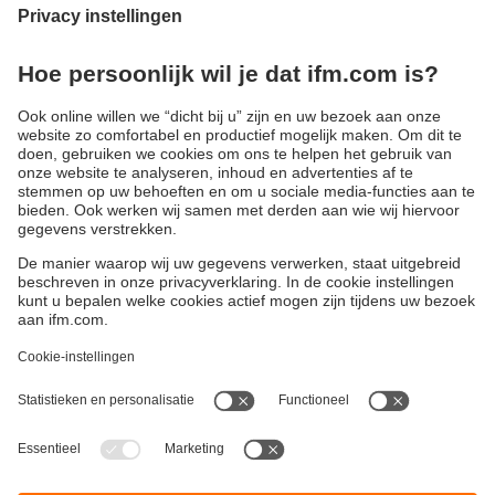
Duurzaamheid
Algemene verkoop- en leveringsvoorwaarden
Garantievoorwaarden
Locaties (EN)
ifm electronic b.v.
Privacyreglement
Deventerweg 1 E
Toegankelijkheid