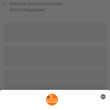
Robuuste behuizing met hoge
beschermingsgraad