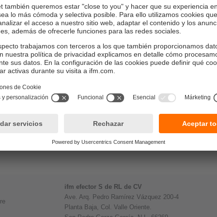
ifm efector S de RL de CV
Ave. Arq. Pedro Ramírez Vázquez 200-4
re
Planta Baja, Col. Valle Oriente.