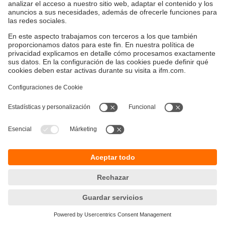
Sostenibilidad
Política de privacidad
Condiciones generales de venta
Responsible Disclosure
Política de garantía
Cookies
Sedes (EN)
ifm efector S de RL de CV
Ave. Arq. Pedro Ramírez Vázquez 200-4
Planta Baja, Col. Valle Oriente.
San Pedro Garza García, N.L. 66269
Tel.
(81) 8040-3535
email
clientes.mx@ifm.com
Centro de Distribución
© ifm electronic gmbh
2026