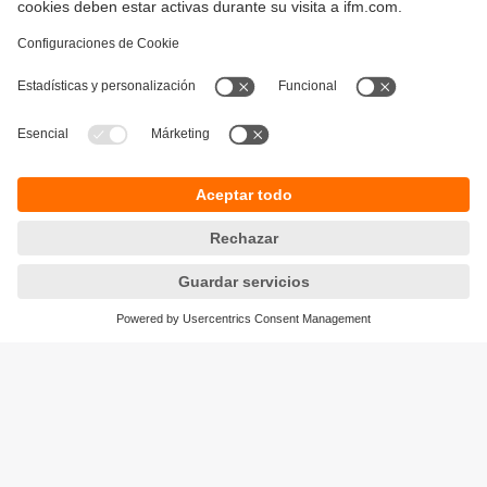
Sostenibilidad
Política de privacidad
Condiciones generales de venta
Responsible Disclosure
Política de garantía
Cookies
Sedes (EN)
ifm efector S de RL de CV
Ave. Arq. Pedro Ramírez Vázquez 200-4
Planta Baja, Col. Valle Oriente.
San Pedro Garza García, N.L. 66269
Tel.
(81) 8040-3535