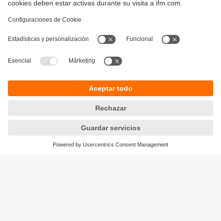
Sostenibilidad
Política de privacidad
Condiciones generales de venta
Responsible Disclosure
Política de garantía
Cookies
Sedes (EN)
ifm efector S de RL de CV
Ave. Arq. Pedro Ramírez Vázquez 200-4
Planta Baja, Col. Valle Oriente.
San Pedro Garza García, N.L. 66269
Tel.
(81) 8040-3535