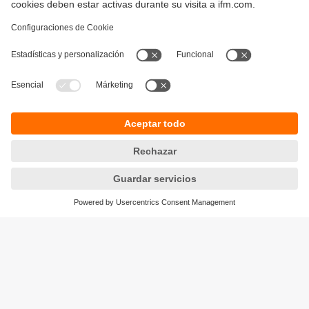
Sostenibilidad
Política de privacidad
Condiciones generales de venta
Responsible Disclosure
Política de garantía
Cookies
Sedes (EN)
ifm efector S de RL de CV
Ave. Arq. Pedro Ramírez Vázquez 200-4
Planta Baja, Col. Valle Oriente.
San Pedro Garza García, N.L. 66269
Tel.
(81) 8040-3535