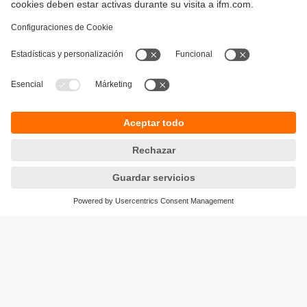
Sostenibilidad
Política de privacidad
Condiciones generales de venta
Responsible Disclosure
Política de garantía
Cookies
Sedes (EN)
ifm efector S de RL de CV
Ave. Arq. Pedro Ramírez Vázquez 200-4
Planta Baja, Col. Valle Oriente.
San Pedro Garza García, N.L. 66269
Tel.
(81) 8040-3535