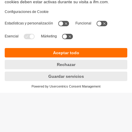
Sostenibilidad
Política de privacidad
Condiciones generales de venta
Responsible Disclosure
Política de garantía
Cookies
Sedes (EN)
ifm efector S de RL de CV
Ave. Arq. Pedro Ramírez Vázquez 200-4
Planta Baja, Col. Valle Oriente.
San Pedro Garza García, N.L. 66269
Tel.
(81) 8040-3535