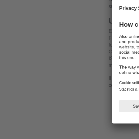
sur le bus CA
Utilisat
En plus de l’u
Function), la
fonctions d’a
Controller », 
ISOBUS permet
mobile d’ifm.
Il n’y a pas d
certifiée par l