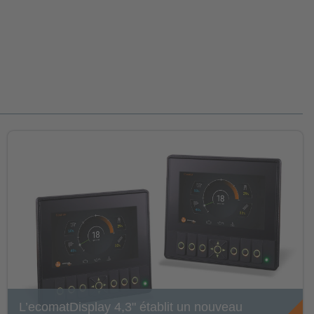
L’ecomatDisplay 4,3" établit un nouveau