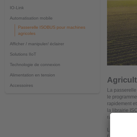
IO-Link
Automatisation mobile
Passerelle ISOBUS pour machines
agricoles
Afficher / manipuler/ éclairer
Solutions IIoT
Technologie de connexion
Alimentation en tension
Agricult
Accessoires
La passerelle
le programme
rapidement e
la librairie I
rapidement et
Le transfert d
l’afficheur d