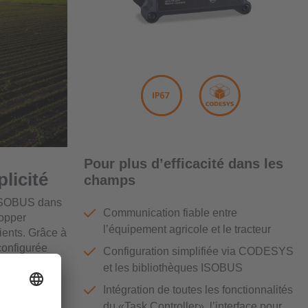
Pour plus d’efficacité dans les
plicité
champs
s ISOBUS dans
Communication fiable entre
opper
l’équipement agricole et le tracteur
ents. Grâce à
configurée
Configuration simplifiée via CODESYS
et les bibliothèques ISOBUS
Intégration de toutes les fonctionnalités
ichées sur
du «Task Controller», l’interface pour
ent la charge