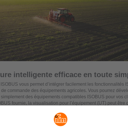
ure intelligente efficace en toute sim
 ISOBUS vous permet d’intégrer facilement les fonctionnalité
 de commande des équipements agricoles. Vous pourrez dével
t simplement des équipements compatibles ISOBUS pour vos cli
SOBUS fournie, la visualisation pour l’équipement (UT) peut être 
 facilement à l’aide de CODESYS V2.3 ou V3.5.
es données est optimisé : seules les valeurs qui doivent être aff
u tracteur sont transmises. Cela permet de réduire considérablem