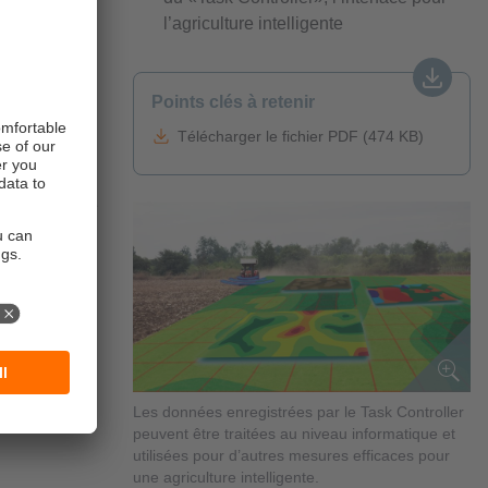
l’agriculture intelligente
ralité
Points clés à retenir
Control
lité les
Télécharger le fichier PDF (474 KB)
du «Task
a passerelle
s de la gamme
erelle ISOBUS
Les données enregistrées par le Task Controller
peuvent être traitées au niveau informatique et
utilisées pour d’autres mesures efficaces pour
une agriculture intelligente.