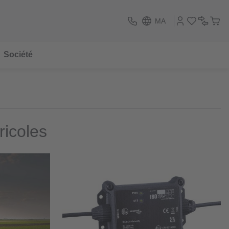
MA
Société
icoles