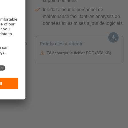
supplémentaires
saisies via
Interface pour le personnel de
maintenance facilitant les analyses de
données et les mises à jour de logiciels
s mises
matiquement à
Points clés à retenir
Le personnel
Télécharger le fichier PDF (358 KB)
C portable ou
ur peut