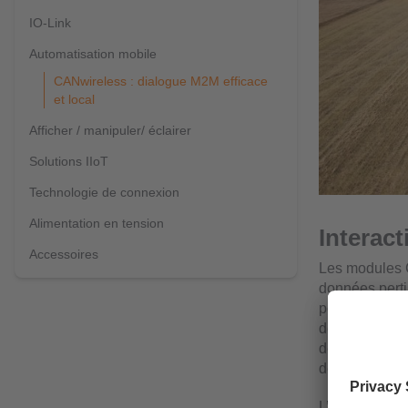
IO-Link
Automatisation mobile
CANwireless : dialogue M2M efficace
et local
Afficher / manipuler/ éclairer
Solutions IIoT
Technologie de connexion
Alimentation en tension
Interact
Accessoires
Les modules 
données perti
possible, par
de véhicules 
de chargement
de matériaux.
L’appareil di