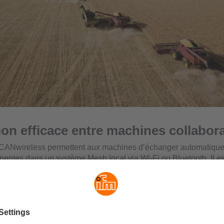
ion efficace entre machines collabor
CANwireless permettent aux machines d’échanger automatiqu
nentes dans un système Mesh local via Wi-Fi ou Bluetooth. Il es
 exemple, de synchroniser exactement les vitesses et les sens de
lors d’un déplacement coordonné. D’autres informations, comme
 restante, peuvent par exemple aider à optimiser les processu
spose de deux interfaces CAN. Ce qui permet de transmettre aus