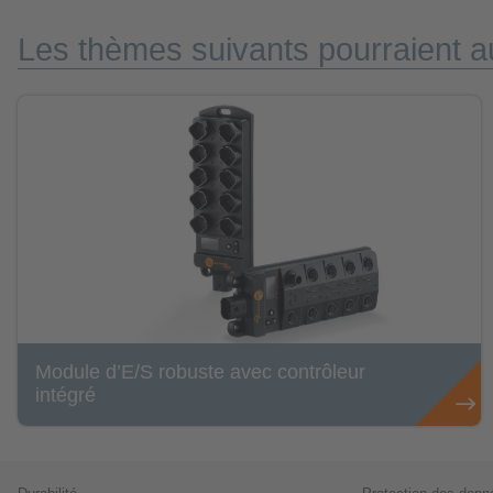
Les thèmes suivants pourraient au
Module d’E/S robuste avec contrôleur
intégré