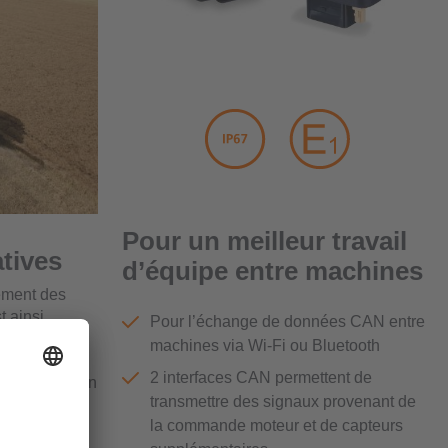
Pour un meilleur travail
atives
d’équipe entre machines
ement des
t ainsi
Pour l’échange de données CAN entre
 circulation
machines via Wi-Fi ou Bluetooth
 la capacité
2 interfaces CAN permettent de
s d’évacuation
transmettre des signaux provenant de
la commande moteur et de capteurs
si bien des