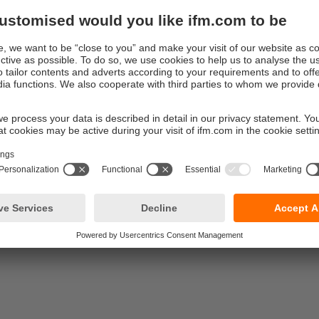
enant de la commande du moteur que des données de capteurs 
eau CAN.
 besoins de maintenance, installer le
 de fonctionnement, l’appareil CANwireless se connecte auto
stant ou établit son propre réseau pour l’échange de données. 
e peut ainsi, par exemple, lire sur place des données via un P
mises à jour logicielles.
 d’informations ciblées
 le système Mesh du transfert de données superflues, l’utilisate
nir les données à transmettre via l’interface CANwireless.