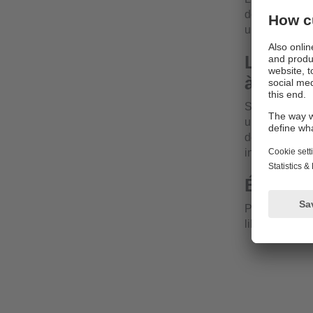
données prov
un autre rés
Lire les
à jour
Selon le mode
un réseau exi
de maintenanc
installer des 
Échange
Pour soulager
librement défi