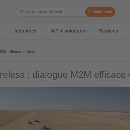
Rechercher
s
Industries
IIoT & solutions
Services
2M efficace et local
eless : dialogue M2M efficace e