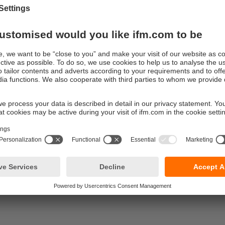
P pour chaque taille de tuyau à partir de DN25 - sans avoir bes
de tuyau ou de superstructures coûteuses.
tion facile grâce au design compact
esign compact et au boîtier de contrôle intégré, les capteurs de
ositionnés de manière flexible dans la tuyauterie. Il n'est pas n
 matériel supplémentaire en aval. Le câblage facile est encore si
andard M12.