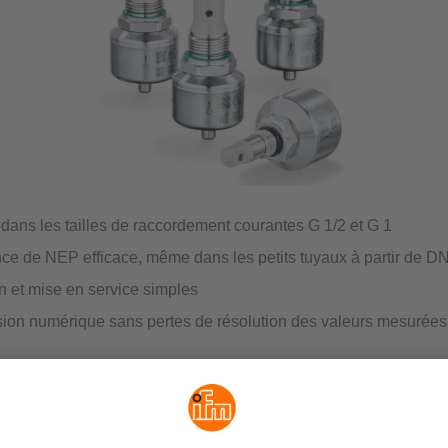
 dans les tailles de raccordement courantes G 1/2 et G 1
nce de NEP efficace, même dans les petits tuyaux à partir de D
on et mise en service simples
ion numérique sans pertes de résolution des valeurs mesurées
surveillance de NEP à toute échelle
s raccords de process dans les tailles courantes G 1 et G 1/2, l
du groupe LDL2xx offrent une solution appropriée pour une surv