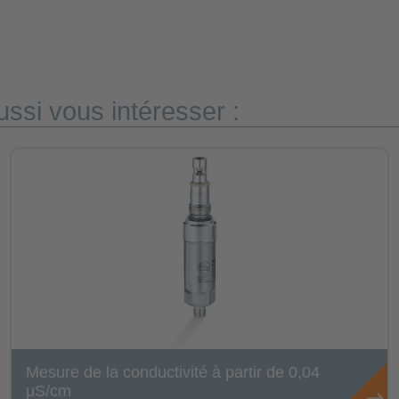
ssi vous intéresser :
Mesure de la conductivité à partir de 0,04
μS/cm