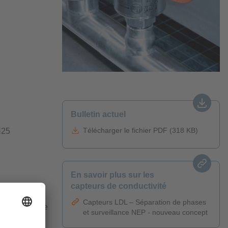
Bulletin actuel
Télécharger le fichier PDF (318 KB)
N25
En savoir plus sur les
capteurs de conductivité
Capteurs LDL – Séparation de phases
es capteurs de
et surveillance NEP - nouveau concept
eillance