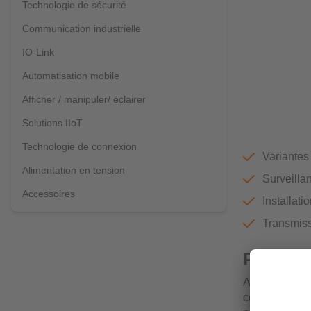
Technologie de sécurité
Communication industrielle
IO-Link
Automatisation mobile
Afficher / manipuler/ éclairer
Solutions IIoT
Technologie de connexion
Variantes
Alimentation en tension
Surveilla
Accessoires
Installati
Transmiss
Pour la 
Avec différent
conductivité 