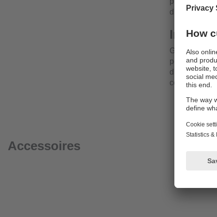
précise de NE
d'extensions 
Installa
Grâce à leur d
peuvent être p
d'installer du
connexion st
Accessoires