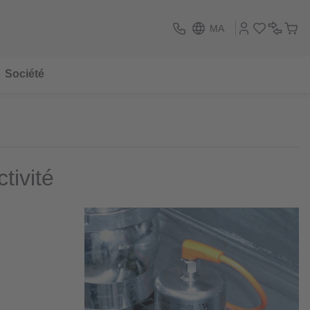
MA
Société
tivité