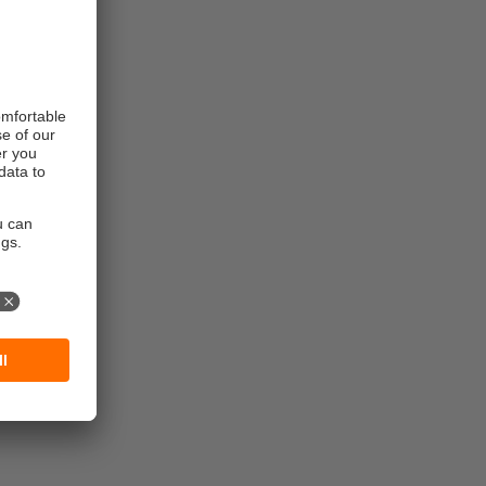
oin
 conductivité
écessaire
mplifié par la