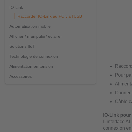
IO-Link
Raccorder IO-Link au PC via l’USB
Automatisation mobile
Afficher / manipuler/ éclairer
Solutions IIoT
Technologie de connexion
Raccord
Alimentation en tension
Pour par
Accessoires
Alimenta
Connect
Câble c
IO-Link pour
L’interface AL
connexion ent