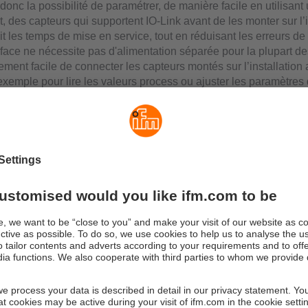
a donc la possibilité de paramétrer, de manière facile en utilisant 
 des capteurs qui supportent IO-Link avant de les monter sur l’i
t les temps de mise en service, tout en réduisant les erreurs de
face ne nécessite pas d'alimentation séparée pour la plupart des
rement facile de connecter les capteurs montés sur l’installation
 exemple pour lire les valeurs process ou ajuster les paramètres
 bénéfices client
 non obligatoire
L1060 a un puissant convertisseur tension intégré qui génère un
 V à partir de la tension USB de 5 V au niveau du port IO-Link. 
e doit pas être chargée avec plus de 160 mA. Ceci est suffisant p
 plupart des capteurs. Si des courants plus élevés sont nécessai
teur, une d'alimentation séparée peut être connectée pour alime
obustes, appropriées pour l’emploi sur le terrain
exions de l'appareil - IO-Link, USB et tension d'alimentation opt
connecteurs M12 robustes et appropriés pour une utilisation sur l