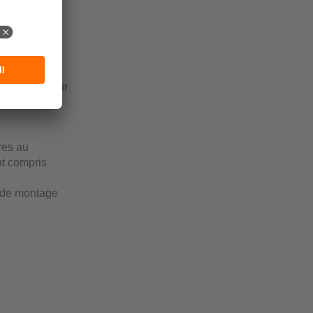
des
et, si
SB d'un capteur
res au
t compris
s de montage