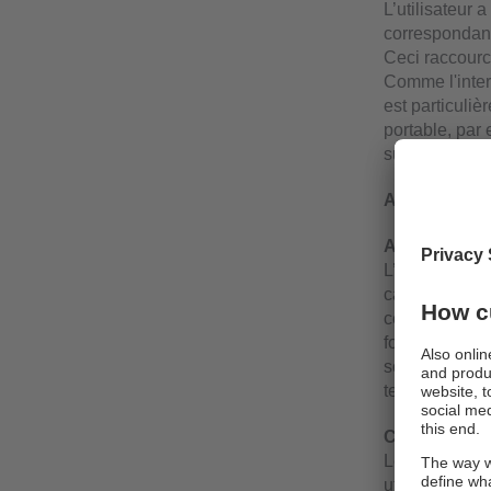
L’utilisateur 
correspondant,
Ceci raccourci
Comme l'inter
est particuliè
portable, par
sur place.
Avantages et
Alimentation
L’interface A
capteur de 24
cette sortie n
fonctionner la
sortie du cap
tension.
Connexions r
Les trois conn
utilisent des 