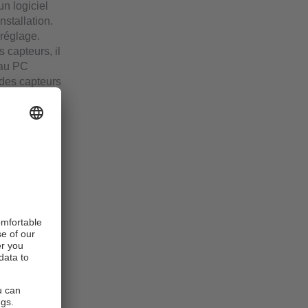
un logiciel
nstallation.
 réglage.
 capteurs, il
 au PC
 des capteurs
e tension de
Selon le PC,
our faire
res à la
ntation en
ionnelle -
e terrain.