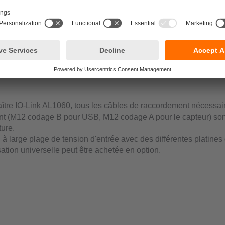
que l'interface peut être utilisée de manière fiable, même dans 
ts sévères.
lusieurs LED d'état qui donnent à l'utilisateur un aperçu complet 
aident à localiser les erreurs. Si, par exemple, l'alimentation U
isante, une LED l’indique.
ître IO-Link AL1060, tous les câbles de raccordement nécessai
nt (M12 codage B pour USB, M12 codage A pour le capteur) son
ture.
n à large plage de tension d'entrée avec des différentes platine
sation universelle peut être achetée en option.