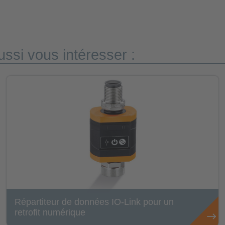
ssi vous intéresser :
Répartiteur de données IO-Link pour un
retrofit numérique