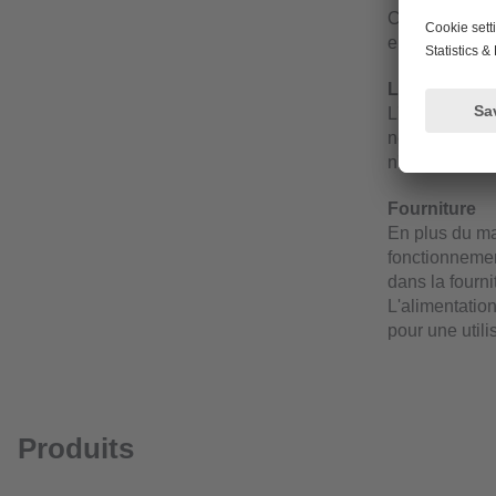
Cela signifie 
environnemen
LED d'état
L'appareil a p
nécessaire, l'
n'est pas suff
Fourniture
En plus du ma
fonctionneme
dans la fourni
L'alimentatio
pour une utili
Produits