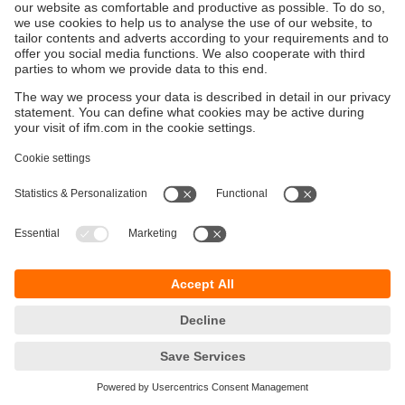
Durabilité
Protection des données
Conditions générales de vente
Responsible Disclosure
Conditions de garantie
Cookies
Sites (EN)
ifm electronic SARLAU
Immeuble 3, RDC N⁰ 5
Zénith Millenium
Lotissement Attaoufik
Sidi Maârouf
20190 Casablanca
Phone +212 522 99 71 00
Fax +212 522 98 67 15
info.ma@ifm.com
© ifm electronic gmbh
2026