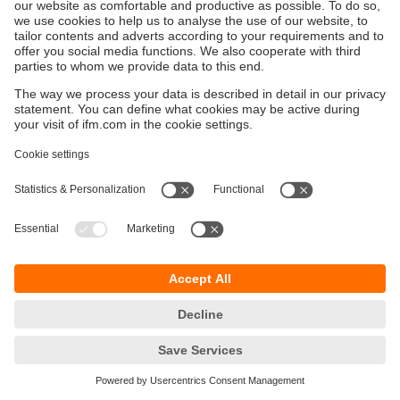
Durabilité
Protection des données
Conditions générales de vente
Responsible Disclosure
Conditions de garantie
Cookies
Sites (EN)
ifm electronic SARLAU
Immeuble 3, RDC N⁰ 5
Zénith Millenium
Lotissement Attaoufik
Sidi Maârouf
20190 Casablanca
Phone +212 522 99 71 00
Fax +212 522 98 67 15
info.ma@ifm.com
© ifm electronic gmbh
2026