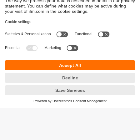
Durabilité
Protection des données
Conditions générales de vente
Responsible Disclosure
Conditions de garantie
Cookies
Sites (EN)
ifm electronic SARLAU
Immeuble 3, RDC N⁰ 5
Zénith Millenium
Lotissement Attaoufik