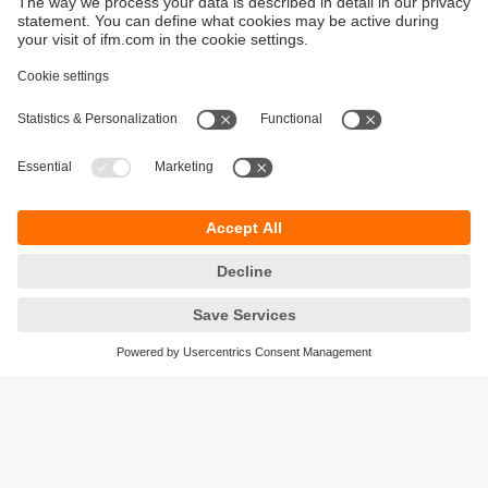
Durabilité
Protection des données
Conditions générales de vente
Responsible Disclosure
Conditions de garantie
Cookies
Sites (EN)
ifm electronic SARLAU
Immeuble 3, RDC N⁰ 5
Zénith Millenium
Lotissement Attaoufik